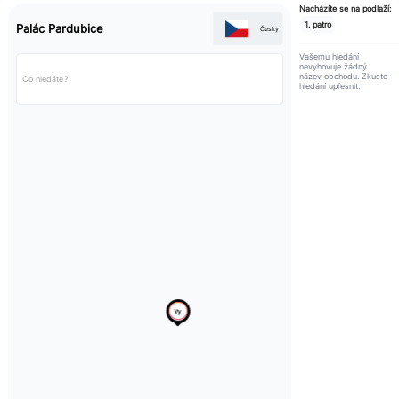
Nacházíte se na podlaží:
1. patro
Palác Pardubice
Česky
Vašemu hledání
nevyhovuje žádný
název obchodu. Zkuste
hledání upřesnit.
Vy